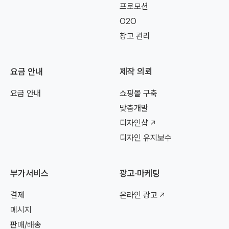
프로모션
O2O
창고 관리
요금 안내
제작 의뢰
요금 안내
쇼핑몰 구축
맞춤개발
디자인샵
디자인 유지보수
부가서비스
광고·마케팅
결제
온라인 광고
메시지
판매/배송