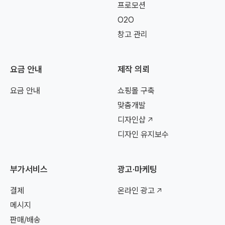
프로모션
O2O
창고 관리
요금 안내
제작 의뢰
요금 안내
쇼핑몰 구축
맞춤개발
디자인샵
디자인 유지보수
부가서비스
광고·마케팅
결제
온라인 광고
메시지
판매/배송