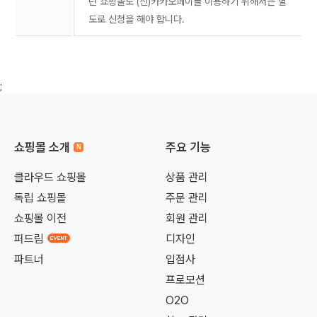
던
쇼핑몰도 (신)카카오페이를 이용하기 위해서는 별
도로 신청을 해야 합니다.
;
쇼핑몰 소개
주요 기능
클라우드 쇼핑몰
상품 관리
독립 쇼핑몰
주문 관리
쇼핑몰 이전
회원 관리
퍼드림
디자인
파트너
입점사
프로모션
O2O