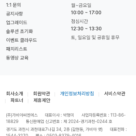
1:1 문의
월~금요일
10:00 ~ 17:00
공지사항
점심시간
업그레이드
12:30 ~ 13:30
솔루션 초기화
토, 일요일 및 공휴일 휴무
이벤트 클라우드
패치리스트
동영상 교육
회사소개
회원약관
개인정보처리방침
서비스약관
파트너
제휴제안
(주)가비아씨엔에스
대표이사 : 박형미
사업자등록번호 : 113-86-
18829
통신판매업 신고번호 : 제 2024-경기과천-0244 호
경기도 과천시 과천대로7나길 34, 2층 (갈현동, 가비아 앳)
대표전화 :
1544-3270
팩스 : 0503-8379-4016