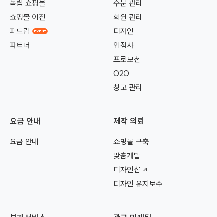
독립 쇼핑몰
주문 관리
쇼핑몰 이전
회원 관리
퍼드림
디자인
파트너
입점사
프로모션
O2O
창고 관리
요금 안내
제작 의뢰
요금 안내
쇼핑몰 구축
맞춤개발
디자인샵
디자인 유지보수