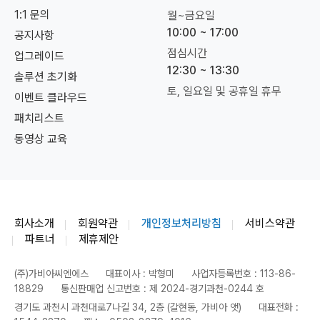
1:1 문의
월~금요일
10:00 ~ 17:00
공지사항
점심시간
업그레이드
12:30 ~ 13:30
솔루션 초기화
토, 일요일 및 공휴일 휴무
이벤트 클라우드
패치리스트
동영상 교육
회사소개
회원약관
개인정보처리방침
서비스약관
파트너
제휴제안
(주)가비아씨엔에스
대표이사 : 박형미
사업자등록번호 : 113-86-
18829
통신판매업 신고번호 : 제 2024-경기과천-0244 호
경기도 과천시 과천대로7나길 34, 2층 (갈현동, 가비아 앳)
대표전화 :