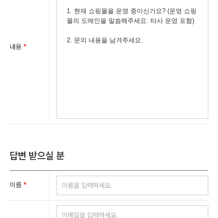
내용
*
답변 받으실 분
이름
*