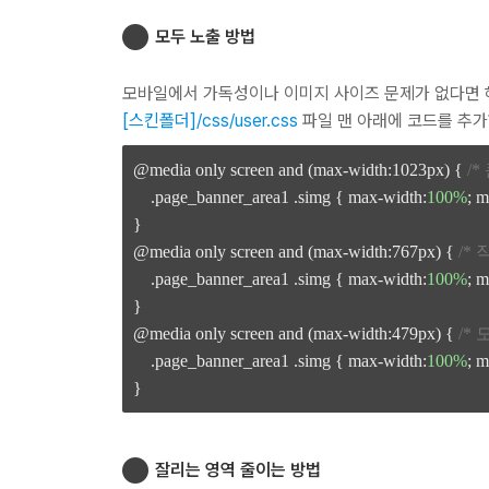
모두 노출 방법
모바일에서 가독성이나 이미지 사이즈 문제가 없다면 
[스킨폴더]/css/user.css
파일 맨 아래에 코드를 추
@media only screen and (max-width:1023px) { 
/*
    .page_banner_area1 .simg { max-width:
100%
; m
}

@media only screen and (max-width:767px) { 
/*
    .page_banner_area1 .simg { max-width:
100%
; m
}

@media only screen and (max-width:479px) { 
/* 
    .page_banner_area1 .simg { max-width:
100%
; m
잘리는 영역 줄이는 방법