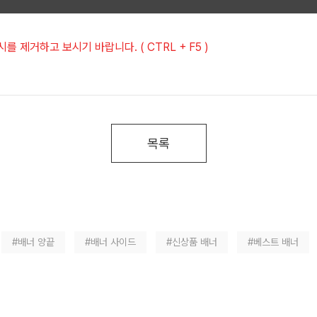
 제거하고 보시기 바랍니다. ( CTRL + F5 )
목록
#배너 양끝
#배너 사이드
#신상품 배너
#베스트 배너