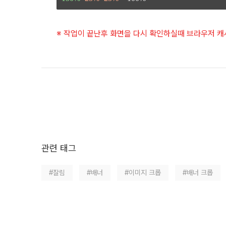
※ 작업이 끝난후 화면을 다시 확인하실때 브라우저 캐시를
관련 태그
#잘림
#배너
#이미지 크롭
#배너 크롭