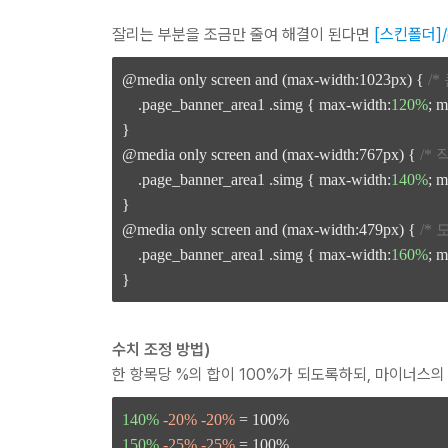
잘리는 부분을 조금만 줄여 해결이 된다면
[스킨폴더]/c
@media only screen and (max-width:1023px) { 
/*
    .page_banner_area1 .simg { max-width:
120%
; m
}

@media only screen and (max-width:767px) { 
/*
    .page_banner_area1 .simg { max-width:
140%
; m
}

@media only screen and (max-width:479px) { 
/* 
    .page_banner_area1 .simg { max-width:
160%
; m
수치 조정 방법)
한 항목당 %의 합이 100%가 되도록하되, 마이너스
140%
-20% -20%
150%
-25% -25%
 = 100%