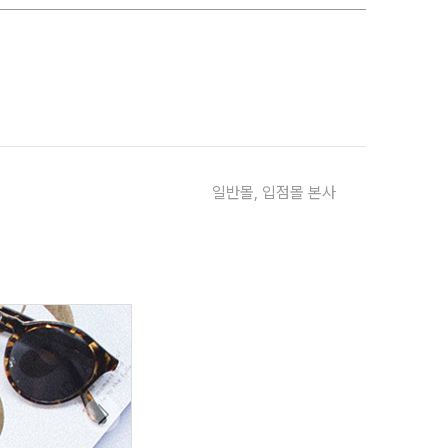
일반몰, 입점몰 본사