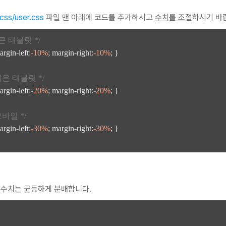
ss/user.css
파일 맨 아래에 코드를 추가하시고
수치를 조절
하시기 바
 큰 태블릿 */
argin-left:
-10%
; margin-right:
-10%
; }

 작은 태블릿 */
argin-left:
-20%
; margin-right:
-20%
; }

모바일 */
argin-left:
-30%
; margin-right:
-30%
; }

의 수치는 균등하게 분배합니다.